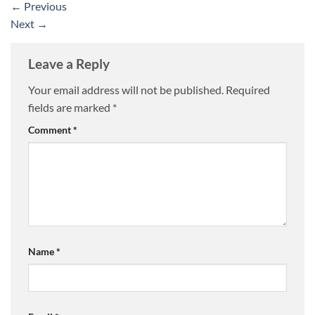
←
Previous
Next
→
Leave a Reply
Your email address will not be published.
Required
fields are marked
*
Comment
*
Name
*