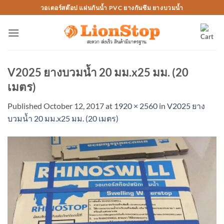
Skip
วอเตอร์สต๊อป แผ่นกันน้ำ PVC ยางกันซึม ยางบวมน้ำ
to
content
V2025 ยางบวมน้ำ 20 มม.x25 มม. (20
เมตร)
Published
October 12, 2017
at
1920 × 2560
in
V2025 ยาง
บวมน้ำ 20 มม.x25 มม. (20 เมตร)