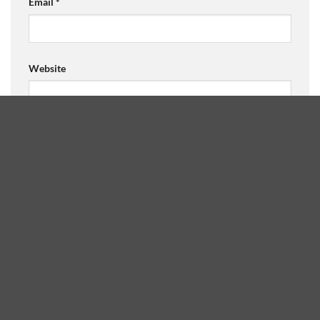
Email
*
Website