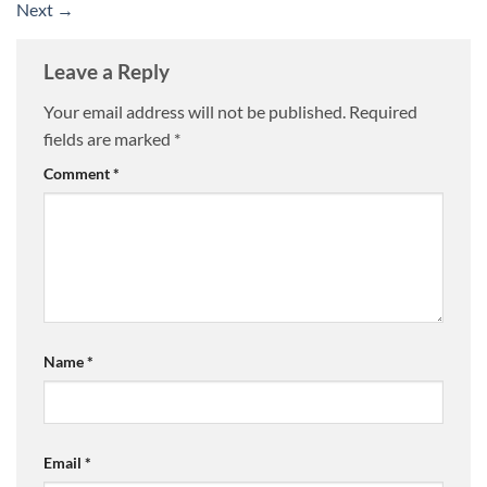
Next
→
Leave a Reply
Your email address will not be published.
Required
fields are marked
*
Comment
*
Name
*
Email
*