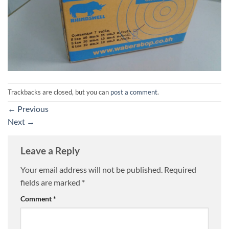
Trackbacks are closed, but you can
post a comment
.
←
Previous
Next
→
Leave a Reply
Your email address will not be published.
Required
fields are marked
*
Comment
*