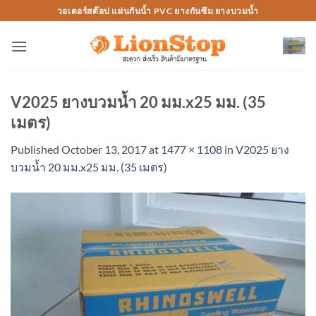
Skip
วอเตอร์สต๊อป แผ่นกันน้ำ PVC ยางกันซึม ยางบวมน้ำ
to
content
V2025 ยางบวมน้ำ 20 มม.x25 มม. (35
เมตร)
Published
October 13, 2017
at
1477 × 1108
in
V2025 ยาง
บวมน้ำ 20 มม.x25 มม. (35 เมตร)