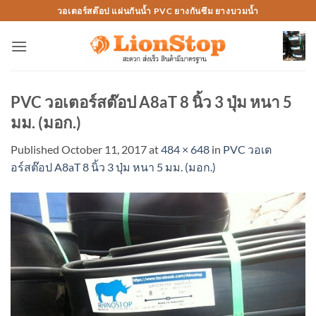
Skip
วอเตอร์สต๊อป แผ่นกันน้ำ PVC ยางกันซึม ยางบวมน้ำ
to
content
PVC วอเตอร์สต๊อป A8aT 8 นิ้ว 3 ปุ่ม หนา 5
มม. (มอก.)
Published
October 11, 2017
at
484 × 648
in
PVC วอเต
อร์สต๊อป A8aT 8 นิ้ว 3 ปุ่ม หนา 5 มม. (มอก.)