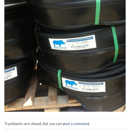
Trackbacks are closed, but you can
post a comment
.