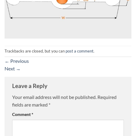
Trackbacks are closed, but you can
post a comment
.
←
Previous
Next
→
Leave a Reply
Your email address will not be published.
Required
fields are marked
*
Comment
*