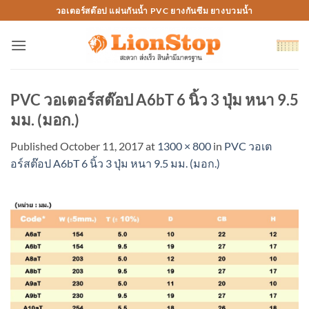
Skip
วอเตอร์สต๊อป แผ่นกันน้ำ PVC ยางกันซึม ยางบวมน้ำ
to
content
PVC วอเตอร์สต๊อป A6bT 6 นิ้ว 3 ปุ่ม หนา 9.5
มม. (มอก.)
Published
October 11, 2017
at
1300 × 800
in
PVC วอเต
อร์สต๊อป A6bT 6 นิ้ว 3 ปุ่ม หนา 9.5 มม. (มอก.)