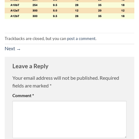
Trackbacks are closed, but you can
post a comment
.
Next
→
Leave a Reply
Your email address will not be published.
Required
fields are marked
*
Comment
*