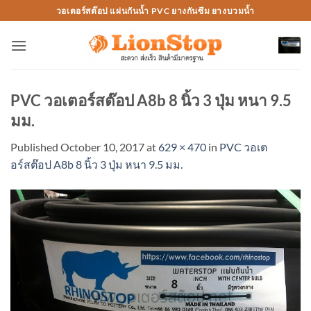
Skip
วอเตอร์สต๊อป แผ่นกันน้ำ PVC ยางกันซึม ยางบวมน้ำ
to
content
PVC วอเตอร์สต๊อป A8b 8 นิ้ว 3 ปุ่ม หนา 9.5
มม.
Published
October 10, 2017
at
629 × 470
in
PVC วอเต
อร์สต๊อป A8b 8 นิ้ว 3 ปุ่ม หนา 9.5 มม.