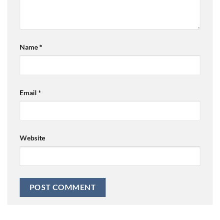
Name
*
Email
*
Website