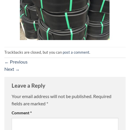
Trackbacks are closed, but you can
post a comment
.
←
Previous
Next
→
Leave a Reply
Your email address will not be published.
Required
fields are marked
*
Comment
*