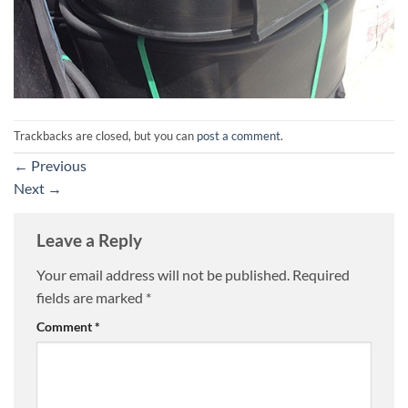
Trackbacks are closed, but you can
post a comment
.
←
Previous
Next
→
Leave a Reply
Your email address will not be published.
Required
fields are marked
*
Comment
*