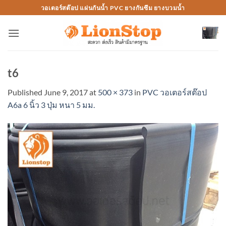
Skip
วอเตอร์สต๊อป แผ่นกันน้ำ PVC ยางกันซึม ยางบวมน้ำ
to
content
t6
Published
June 9, 2017
at
500 × 373
in
PVC วอเตอร์สต๊อป
A6a 6 นิ้ว 3 ปุ่ม หนา 5 มม.