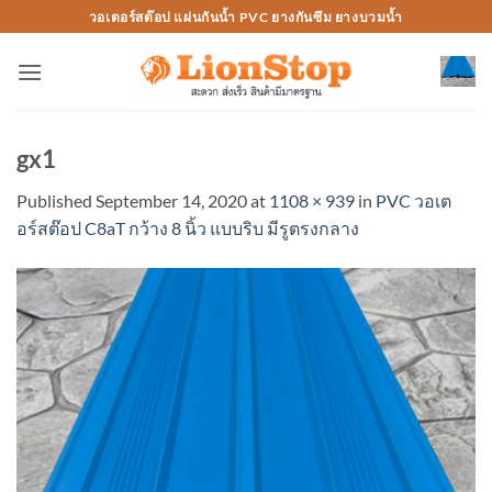
Skip
วอเตอร์สต๊อป แผ่นกันน้ำ PVC ยางกันซึม ยางบวมน้ำ
to
content
gx1
Published
September 14, 2020
at
1108 × 939
in
PVC วอเต
อร์สต๊อป C8aT กว้าง 8 นิ้ว แบบริบ มีรูตรงกลาง