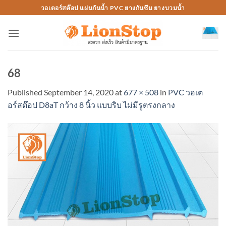
Skip
วอเตอร์สต๊อป แผ่นกันน้ำ PVC ยางกันซึม ยางบวมน้ำ
to
content
68
Published
September 14, 2020
at
677 × 508
in
PVC วอเต
อร์สต๊อป D8aT กว้าง 8 นิ้ว แบบริบ ไม่มีรูตรงกลาง