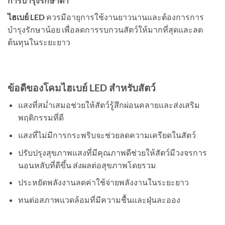
การบำรุงรักษาต่ำ
ไฮเบย์ LED
ควรมีอายุการใช้งานยาวนานและต้องการการ
บำรุงรักษาน้อย เพื่อลดการรบกวนสัตว์ให้มากที่สุดและลด
ต้นทุนในระยะยาว
ข้อดีของโคมไฮเบย์ LED สำหรับสัตว์
แสงที่สม่ำเสมอช่วยให้สัตว์รู้สึกผ่อนคลายและส่งเสริม
พฤติกรรมที่ดี
แสงที่ไม่มีการกระพริบจะช่วยลดความเครียดในสัตว์
ปรับปรุงสุขภาพแสงที่มีคุณภาพดีช่วยให้สัตว์มีวงจรการ
นอนหลับที่ดีขึ้น ส่งผลต่อสุขภาพโดยรวม
ประหยัดพลังงานลดค่าใช้จ่ายพลังงานในระยะยาว
ทนต่อสภาพแวดล้อมที่มีความชื้นและฝุ่นละออง