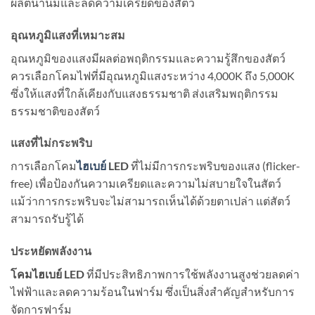
ผลิตน้ำนมและลดความเครียดของสัตว์
อุณหภูมิแสงที่เหมาะสม
อุณหภูมิของแสงมีผลต่อพฤติกรรมและความรู้สึกของสัตว์
ควรเลือกโคมไฟที่มีอุณหภูมิแสงระหว่าง 4,000K ถึง 5,000K
ซึ่งให้แสงที่ใกล้เคียงกับแสงธรรมชาติ ส่งเสริมพฤติกรรม
ธรรมชาติของสัตว์
แสงที่ไม่กระพริบ
การเลือกโคม
ไฮเบย์
LED
ที่ไม่มีการกระพริบของแสง (flicker-
free) เพื่อป้องกันความเครียดและความไม่สบายใจในสัตว์
แม้ว่าการกระพริบจะไม่สามารถเห็นได้ด้วยตาเปล่า แต่สัตว์
สามารถรับรู้ได้
ประหยัดพลังงาน
โคมไฮเบย์
LED
ที่มีประสิทธิภาพการใช้พลังงานสูงช่วยลดค่า
ไฟฟ้าและลดความร้อนในฟาร์ม ซึ่งเป็นสิ่งสำคัญสำหรับการ
จัดการฟาร์ม