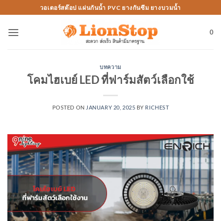
Skip
วอเตอร์สต๊อป แผ่นกันน้ำ PVC ยางกันซึม ยางบวมน้ำ
to
content
0
บทความ
โคมไฮเบย์ LED ที่ฟาร์มสัตว์เลือกใช้
POSTED ON
JANUARY 20, 2025
BY
RICHEST