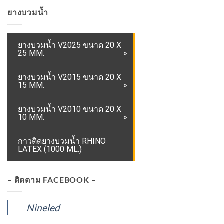
ยางบวมน้ำ
ยางบวมน้ำ V2025 ขนาด 20 X
25 MM.
ยางบวมน้ำ V2015 ขนาด 20 X
15 MM.
ยางบวมน้ำ V2010 ขนาด 20 X
10 MM.
กาวติดยางบวมน้ำ RHINO
LATEX (1000 ML.)
– ติดตาม FACEBOOK –
Nineled