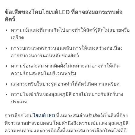
ข้อเสียของโคมไฮเบย์ LED ที่อาจส่งผลกระทบต่อ
สัตว์
ความเข้มแสงที่มากเกินไป อาจทำให้สัตว์รู้สึกไม่สบายหรือ
เครียด
การรบกวนวงจรการนอนหลับ การให้แสงสว่างต่อเนื่อง
อาจรบกวนการนอนหลับของสัตว์
ความร้อนสะสม หากติดตั้งไม่เหมาะสม อาจทำให้เกิด
ความร้อนสะสมในบริเวณฟาร์ม
แสงกระพริบในบางรุ่น อาจทำให้สัตว์เกิดความเครียด
ความไม่เข้ากันของอุณหภูมิสี อาจไม่เหมาะกับสัตว์บาง
ประเภท
การเลือกโคม
ไฮเบย์ LED
ที่เหมาะสมสำหรับสัตว์เป็นสิ่งที่ต้อง
พิจารณาอย่างรอบคอบ โดยคำนึงถึงความเข้มแสง อุณหภูมิสี
ความทนทาน และการติดตั้งที่เหมาะสม การเลือกโคมไฟที่ดี