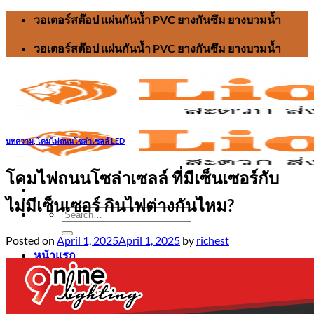
Skip
วอเตอร์สต๊อป แผ่นกันน้ำ PVC ยางกันซึม ยางบวมน้ำ
to
content
วอเตอร์สต๊อป แผ่นกันน้ำ PVC ยางกันซึม ยางบวมน้ำ
บทความ
,
โคมไฟถนนโซล่าเซลล์ LED
โคมไฟถนนโซล่าเซลล์ ที่มีเซ็นเซอร์กับ
ไม่มีเซ็นเซอร์ กินไฟต่างกันไหม?
Search
for:
Posted on
April 1, 2025
April 1, 2025
by
richest
หน้าแรก
วอเตอร์สต๊อป
บทความ
ติดต่อเรา