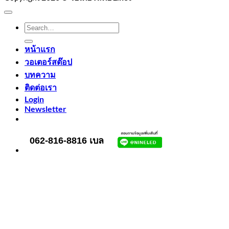
Search
for:
หน้าแรก
วอเตอร์สต๊อป
บทความ
ติดต่อเรา
Login
Newsletter
062-816-8816 เบล