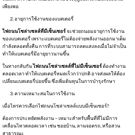
เพียงพอ
อายุการใช้งานของแบตเตอรี่
ไฟถนนโซล่าเซลล์ที่มีเซ็นเซอร์
จะช่วยถนอมอายุการใช้งาน
ของแบตเตอรี่ เพราะแบตเตอรี่ไม่ต้องจ่ายพลังงานออกมาเต็ม
กำลังตลอดทั้งคืน การที่ระบบสามารถลดแสงลงเมื่อไม่จำเป็น
ทำให้แบตเตอรี่มีอายุยาวนานขึ้น
ในทางกลับกัน
ไฟถนนโซล่าเซลล์ที่ไม่มีเซ็นเซอร์
ต้องทำงาน
ตลอดเวลา ทำให้แบตเตอรี่หมดเร็วกว่าปกติ อาจส่งผลให้ต้อง
เปลี่ยนแบตเตอรี่บ่อยขึ้น ซึ่งเพิ่มต้นทุนในการบำรุงรักษา
ความเหมาะสมในการใช้งาน
เมื่อไหร่ควรเลือกไฟถนนโซล่าเซลล์แบบมีเซ็นเซอร์?
ต้องการประหยัดพลังงาน – เหมาะสำหรับพื้นที่ที่ไม่มีการ
เคลื่อนไหวตลอดเวลา เช่น ซอยบ้าน, ลานจอดรถ, หรือสวน
สาธารณะ