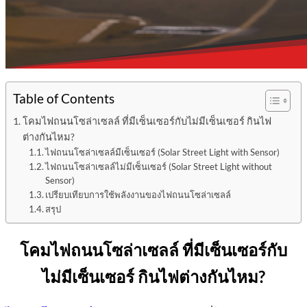
Table of Contents
โคมไฟถนนโซล่าเซลล์ ที่มีเซ็นเซอร์กับไม่มีเซ็นเซอร์ กินไฟ
ต่างกันไหม?
ไฟถนนโซล่าเซลล์มีเซ็นเซอร์ (Solar Street Light with Sensor)
ไฟถนนโซล่าเซลล์ไม่มีเซ็นเซอร์ (Solar Street Light without
Sensor)
เปรียบเทียบการใช้พลังงานของไฟถนนโซล่าเซลล์
สรุป
โคมไฟถนนโซล่าเซลล์ ที่มีเซ็นเซอร์กับ
ไม่มีเซ็นเซอร์ กินไฟต่างกันไหม?