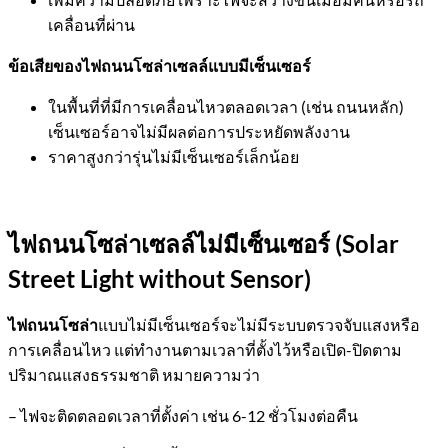
เคลื่อนที่ผ่าน
ข้อเสียของไฟถนนโซล่าเซลล์แบบมีเซ็นเซอร์
ในพื้นที่ที่มีการเคลื่อนไหวตลอดเวลา (เช่น ถนนหลัก)
เซ็นเซอร์อาจไม่มีผลต่อการประหยัดพลังงาน
ราคาสูงกว่ารุ่นไม่มีเซ็นเซอร์เล็กน้อย
ไฟถนนโซล่าเซลล์ไม่มีเซ็นเซอร์ (
Solar
Street Light without Sensor)
ไฟถนนโซล่า
แบบไม่มีเซ็นเซอร์จะไม่มีระบบตรวจจับแสงหรือ
การเคลื่อนไหว แต่ทำงานตามเวลาที่ตั้งไว้หรือเปิด-ปิดตาม
ปริมาณแสงธรรมชาติ หมายความว่า
– ไฟจะติดตลอดเวลาที่ตั้งค่า เช่น 6-12 ชั่วโมงต่อคืน