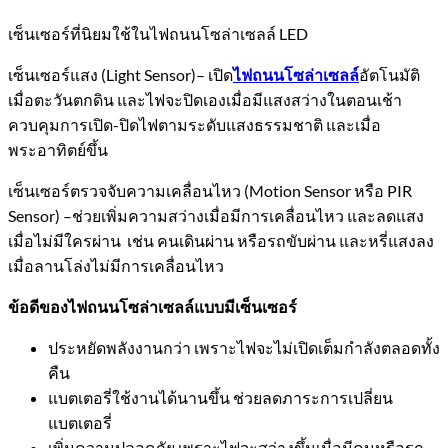
เซ็นเซอร์ที่นิยมใช้ในไฟถนนโซล่าเซลล์ LED
เซ็นเซอร์แสง (Light Sensor)– เปิด
ไฟถนนโซล่าเซลล์
อัตโนมัติ
เมื่อตะวันตกดิน และไฟจะปิดเองเมื่อมีแสงสว่างในตอนเช้า
ควบคุมการเปิด-ปิดไฟตามระดับแสงธรรมชาติ และเมื่อ
พระอาทิตย์ขึ้น
เซ็นเซอร์ตรวจจับความเคลื่อนไหว (Motion Sensor หรือ PIR
Sensor) –ช่วยเพิ่มความสว่างเมื่อมีการเคลื่อนไหว และลดแสง
เมื่อไม่มีใครผ่าน เช่น คนเดินผ่าน หรือรถขับผ่าน และหรี่แสงลง
เมื่อลานโล่งไม่มีการเคลื่อนไหว
ข้อดีของไฟถนนโซล่าเซลล์แบบมีเซ็นเซอร์
ประหยัดพลังงานกว่า เพราะไฟจะไม่เปิดเต็มกำลังตลอดทั้ง
คืน
แบตเตอรี่ใช้งานได้นานขึ้น ช่วยลดภาระการเปลี่ยน
แบตเตอรี่
เพิ่มความปลอดภัย เพราะไฟจะสว่างขึ้นเมื่อมีคนหรือรถ