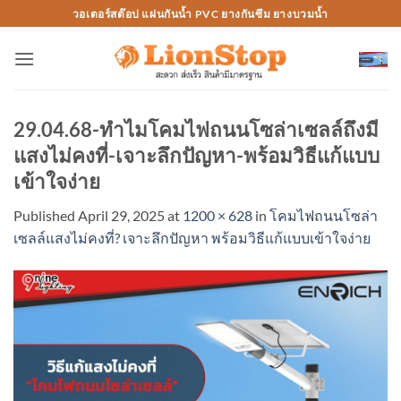
Skip
วอเตอร์สต๊อป แผ่นกันน้ำ PVC ยางกันซึม ยางบวมน้ำ
to
content
29.04.68-ทำไมโคมไฟถนนโซล่าเซลล์ถึงมี
แสงไม่คงที่-เจาะลึกปัญหา-พร้อมวิธีแก้แบบ
เข้าใจง่าย
Published
April 29, 2025
at
1200 × 628
in
โคมไฟถนนโซล่า
เซลล์แสงไม่คงที่? เจาะลึกปัญหา พร้อมวิธีแก้แบบเข้าใจง่าย