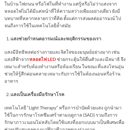
ในบ้าน ไฟถนน หรือไฟในที่ทำงาน แต่รู้หรือไม่ว่าแสงจาก
หลอดไฟไม่ได้มีแค่หน้าที่ให้ความสว่างเพียงอย่างเดียว ยังมี
บทบาทที่หลากหลายกว่าที่คิด ตั้งแต่การส่งผลต่ออารมณ์ ไป
จนถึงการใช้ในเทคโนโลยีล้ำสมัย
แสงช่วยกำหนดอารมณ์และพฤติกรรมของเรา
แสงมีอิทธิพลต่อร่างกายและจิตใจของมนุษย์อย่างมาก เช่น
แสงสีฟ้าจาก
หลอดไฟ LED
ช่วยกระตุ้นให้ตื่นตัวและมีสมาธิ จึง
เหมาะสำหรับห้องทำงานหรือห้องเรียน ในขณะที่แสงโทนอุ่น
ช่วยให้รู้สึกผ่อนคลาย เหมาะกับการใช้ในห้องนอนหรือร้าน
อาหาร
แสงเป็นเครื่องมือรักษาโรค
เทคโนโลยี “Light Therapy” หรือการบำบัดด้วยแสง ถูกนำมา
ใช้ในการรักษาโรคซึมเศร้าตามฤดูกาล (SAD) รวมถึงการ
รักษาภาวะนอนไม่หลับโดยใช้แสงที่ออกแบบมาเป็นพิเศษเพื่อ
ช่วยปรับสมดุลของนาฬิกาชีวภาพของร่างกาย