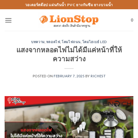
Skip
วอเตอร์สต๊อป แผ่นกันน้ำ PVC ยางกันซึม ยางบวมน้ำ
to
content
0
บทความ
,
หลอดไฟ
,
โคมไฟถนน
,
โคมไฮเบย์ LED
แสงจากหลอดไฟไม่ได้มีแค่หน้าที่ให้
ความสว่าง
POSTED ON
FEBRUARY 7, 2025
BY
RICHEST