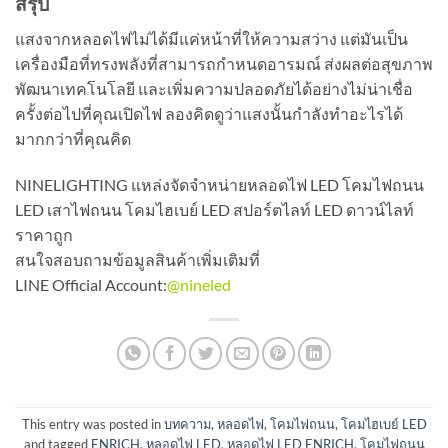
สรุป
แสงจากหลอดไฟไม่ได้มีแค่หน้าที่ให้ความสว่าง แต่มันเป็น
เครื่องมือที่ทรงพลังที่สามารถกำหนดอารมณ์ ส่งผลต่อสุขภาพ
พัฒนาเทคโนโลยี และเพิ่มความปลอดภัยได้อย่างไม่น่าเชื่อ
ครั้งต่อไปที่คุณเปิดไฟ ลองคิดดูว่าแสงนั้นกำลังทำอะไรได้
มากกว่าที่คุณคิด
NINELIGHTING แหล่งจัดจำหน่ายหลอดไฟ LED โคมไฟถนน
LED เสาไฟถนน โคมไฮเบย์ LED สปอร์ตไลท์ LED ดาวน์ไลท์
ราคาถูก
สนใจสอบถามข้อมูลสินค้าเพิ่มเติมที่
LINE Official Account:
@nineled
This entry was posted in
บทความ
,
หลอดไฟ
,
โคมไฟถนน
,
โคมไฮเบย์ LED
and tagged
ENRICH
,
หลอดไฟ LED
,
หลอดไฟ LED ENRICH
,
โคมไฟถนน