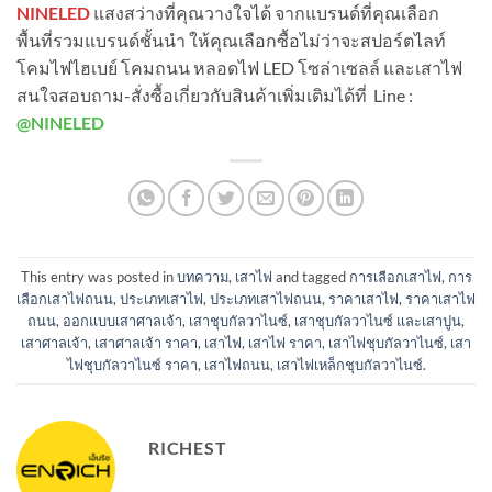
NINELED
แสงสว่างที่คุณวางใจได้ จากแบรนด์ที่คุณเลือก
พื้นที่รวมแบรนด์ชั้นนำ ให้คุณเลือกซื้อไม่ว่าจะสปอร์ตไลท์
โคมไฟไฮเบย์ โคมถนน หลอดไฟ LED โซล่าเซลล์ และเสาไฟ
สนใจสอบถาม-สั่งซื้อเกี่ยวกับสินค้าเพิ่มเติมได้ที่ Line :
@NINELED
This entry was posted in
บทความ
,
เสาไฟ
and tagged
การเลือกเสาไฟ
,
การ
เลือกเสาไฟถนน
,
ประเภทเสาไฟ
,
ประเภทเสาไฟถนน
,
ราคาเสาไฟ
,
ราคาเสาไฟ
ถนน
,
ออกแบบเสาศาลเจ้า
,
เสาชุบกัลวาไนซ์
,
เสาชุบกัลวาไนซ์ และเสาปูน
,
เสาศาลเจ้า
,
เสาศาลเจ้า ราคา
,
เสาไฟ
,
เสาไฟ ราคา
,
เสาไฟชุบกัลวาไนซ์
,
เสา
ไฟชุบกัลวาไนซ์ ราคา
,
เสาไฟถนน
,
เสาไฟเหล็กชุบกัลวาไนซ์
.
RICHEST