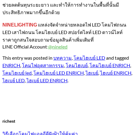
ช่วยลดต้นทุนระยะยาว และทำให้การทำงานในพื้นที่นั้นมี
ประสิทธิภาพมากขึ้นอีกด้วย
แหล่งจัดจำหน่ายหลอดไฟ LED โคมไฟถนน
NINELIGHTING
LED เสาไฟถนน โคมไฮเบย์ LED สปอร์ตไลท์ LED ดาวน์ไลท์
ราคาถูกสนใจสอบถามข้อมูลสินค้าเพิ่มเติมที่
LINE Official Account
:
@nineled
This entry was posted in
บทความ
,
โคมไฮเบย์ LED
and tagged
ENRICH
,
โคมไฟอุตสาหกรรม
,
โคมไฮเบย์
,
โคมไฮเบย์ ENRICH
,
โคมไฮเบย์ led
,
โคมไฮเบย์ LED ENRICH
,
ไฮเบย์
,
ไฮเบย์ ENRICH
,
ไฮเบย์ LED
,
ไฮเบย์ LED ENRICH
.
richest
วิธีเลือกโคมไฟแอลอีดีฝังฝ้าให้คุ้มค่า