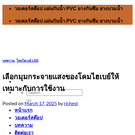
Skip
วอเตอร์สต๊อป แผ่นกันน้ำ PVC ยางกันซึม ยางบวมน้ำ
to
content
วอเตอร์สต๊อป แผ่นกันน้ำ PVC ยางกันซึม ยางบวมน้ำ
บทความ
,
โคมไฮเบย์ LED
เลือกมุมกระจายแสงของโคมไฮเบย์ให้
เหมาะกับการใช้งาน
Search
for:
Posted on
March 17, 2025
by
richest
หน้าแรก
วอเตอร์สต๊อป
บทความ
ติดต่อเรา