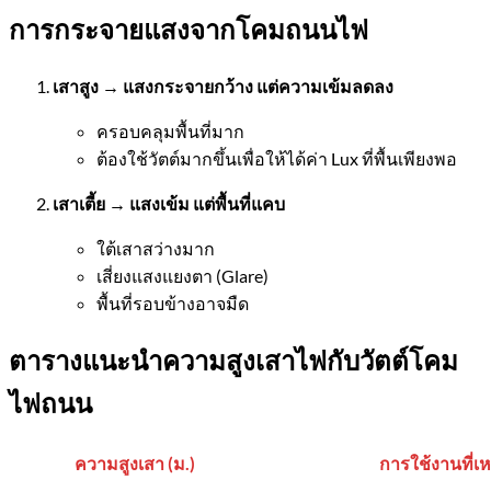
การกระจายแสงจากโคมถนนไฟ
เสาสูง
→
แสงกระจายกว้าง
แต่ความเข้มลดลง
ครอบคลุมพื้นที่มาก
ต้องใช้วัตต์มากขึ้นเพื่อให้ได้ค่า Lux ที่พื้นเพียงพอ
เสาเตี้ย
→
แสงเข้ม
แต่พื้นที่แคบ
ใต้เสาสว่างมาก
เสี่ยงแสงแยงตา (Glare)
พื้นที่รอบข้างอาจมืด
ตารางแนะนำความสูงเสาไฟกับวัตต์โคม
ไฟถนน
ความสูงเสา (ม.)
การใช้งานที่