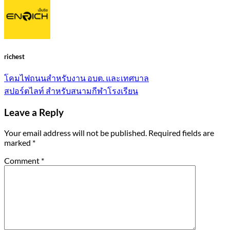
richest
โคมไฟถนนสำหรับงาน อบต. และเทศบาล
สปอร์ตไลท์ สำหรับสนามกีฬาโรงเรียน
Leave a Reply
Your email address will not be published.
Required fields are
marked
*
Comment
*