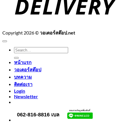
Copyright 2026 ©
วอเตอร์สต๊อป.net
Search
for:
หน้าแรก
วอเตอร์สต๊อป
บทความ
ติดต่อเรา
Login
Newsletter
062-816-8816 เบล