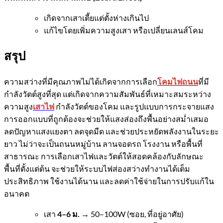
เกิดจากเสาเตี้ยแต่ตั้งห่างเกินไป
แก้ไขโดยเพิ่มความสูงเสา หรือเปลี่ยนเลนส์โคม
สรุป
ความสว่างที่มีคุณภาพไม่ได้เกิดจากการเลือก
โคมไฟถนน
ที่มี
กำลังวัตต์สูงที่สุด แต่เกิดจากความสัมพันธ์ที่เหมาะสมระหว่าง
ความสูง
เสาไฟ
กำลังวัตต์ของโคม และรูปแบบการกระจายแสง
การออกแบบที่ถูกต้องจะช่วยให้แสงส่องถึงพื้นอย่างสม่ำเสมอ
ลดปัญหาแสงแยงตา ลดจุดมืด และช่วยประหยัดพลังงานในระยะ
ยาว ไม่ว่าจะเป็นถนนหมู่บ้าน ลานจอดรถ โรงงาน หรือพื้นที่
สาธารณะ การเลือกเสาไฟและวัตต์ให้สอดคล้องกับลักษณะ
พื้นที่ตั้งแต่ต้น จะช่วยให้ระบบไฟส่องสว่างทำงานได้เต็ม
ประสิทธิภาพ ใช้งานได้นาน และลดค่าใช้จ่ายในการปรับแก้ใน
อนาคต
เสา
4–6
ม.
→ 50–100W (ซอย, ที่อยู่อาศัย)