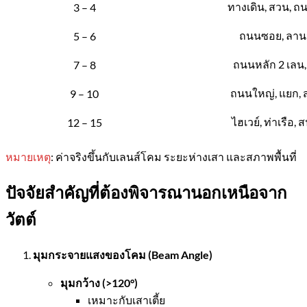
ทางเดิน, สวน, ถน
3 – 4
ถนนซอย, ลา
5 – 6
ถนนหลัก 2 เลน
7 – 8
ถนนใหญ่, แยก, 
9 – 10
ไฮเวย์, ท่าเรือ,
12 – 15
หมายเหตุ
: ค่าจริงขึ้นกับเลนส์โคม ระยะห่างเสา และสภาพพื้นที่
ปัจจัยสำคัญที่ต้องพิจารณานอกเหนือจาก
วัตต์
มุมกระจายแสงของโคม (
Beam Angle)
มุมกว้าง (
>120°)
เหมาะกับเสาเตี้ย