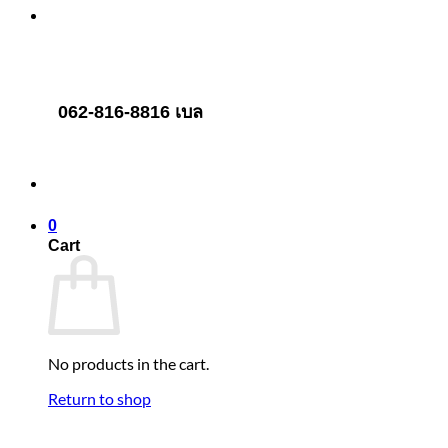
062-816-8816 เบล
0
Cart
No products in the cart.
Return to shop