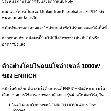
ประสิทธิภาพในการรับแสงดีกว่าแบบ Poly
แบตเตอรี่ควรเป็นชนิด Lithium Iron Phosphate (LiFePO4) ซึ่ง
ทนทานและปลอดภัย
หมั่นทำความสะอาดแผงโซล่าเซลล์ เพื่อให้รับแสงแดดได้เต็มที่
ตรวจสอบตำแหน่งติดตั้งไม่ให้มีสิ่งกีดขวาง เช่น ต้นไม้ หรือ
อาคารบังแสง
ตัวอย่างโคมไฟถนนโซล่าเซลล์ 1000
W
ของ ENRICH
หนึ่งในตัวเลือกที่น่าสนใจคือแบรนด์ ENRICH ซึ่งมีหลายรุ่นให้
เลือกตามการใช้งาน เราขอยกตัวอย่างรุ่นน้องใหม่มาให้ดูกัน
โคมไฟถนนโซล่าเซลล์ ENRICH NOVA All in One
1000W