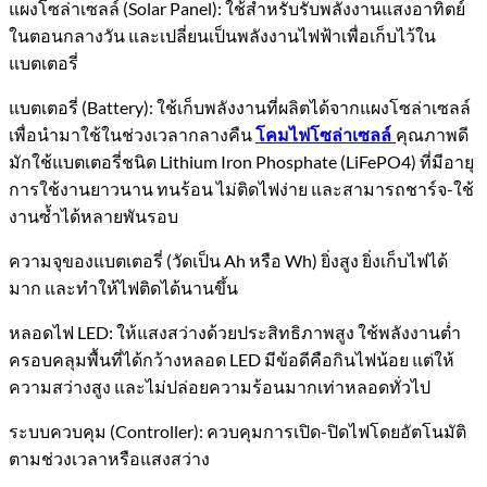
แผงโซล่าเซลล์ (Solar Panel): ใช้สำหรับรับพลังงานแสงอาทิตย์
ในตอนกลางวัน และเปลี่ยนเป็นพลังงานไฟฟ้าเพื่อเก็บไว้ใน
แบตเตอรี่
แบตเตอรี่ (Battery): ใช้เก็บพลังงานที่ผลิตได้จากแผงโซล่าเซลล์
เพื่อนำมาใช้ในช่วงเวลากลางคืน
คุณภาพดี
โคมไฟโซล่าเซลล์
มักใช้แบตเตอรี่ชนิด Lithium Iron Phosphate (LiFePO4) ที่มีอายุ
การใช้งานยาวนาน ทนร้อน ไม่ติดไฟง่าย และสามารถชาร์จ-ใช้
งานซ้ำได้หลายพันรอบ
ความจุของแบตเตอรี่ (วัดเป็น Ah หรือ Wh) ยิ่งสูง ยิ่งเก็บไฟได้
มาก และทำให้ไฟติดได้นานขึ้น
หลอดไฟ LED: ให้แสงสว่างด้วยประสิทธิภาพสูง ใช้พลังงานต่ำ
ครอบคลุมพื้นที่ได้กว้างหลอด LED มีข้อดีคือกินไฟน้อย แต่ให้
ความสว่างสูง และไม่ปล่อยความร้อนมากเท่าหลอดทั่วไป
ระบบควบคุม (Controller): ควบคุมการเปิด-ปิดไฟโดยอัตโนมัติ
ตามช่วงเวลาหรือแสงสว่าง