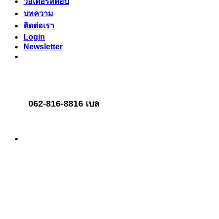
วอเตอร์สต๊อป
บทความ
ติดต่อเรา
Login
Newsletter
062-816-8816 เบล