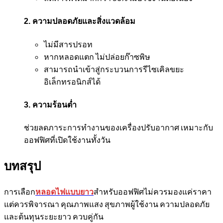
2.
ความปลอดภัยและสิ่งแวดล้อม
ไม่มีสารปรอท
หากหลอดแตก ไม่ปล่อยก๊าซพิษ
สามารถนำเข้าสู่กระบวนการรีไซเคิลขยะ
อิเล็กทรอนิกส์ได้
3.
ความร้อนต่ำ
ช่วยลดภาระการทำงานของเครื่องปรับอากาศ เหมาะกับ
ออฟฟิศที่เปิดใช้งานทั้งวัน
บทสรุป
การเลือก
สำหรับออฟฟิศไม่ควรมองแค่ราคา
หลอดไฟแบบยาว
แต่ควรพิจารณา คุณภาพแสง สุขภาพผู้ใช้งาน ความปลอดภัย
และต้นทุนระยะยาว ควบคู่กัน