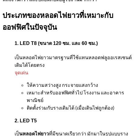
ประเภทของหลอดไฟยาวที่เหมาะกับ
ออฟฟิศในปัจจุบัน
1. LED T8 (
ขนาด
120
ซม. และ
60
ซม.)
เป็นหลอดไฟยาวมาตรฐานที่ใช้แทนหลอดฟลูออเรสเซนต์
เดิมได้โดยตรง
จุดเด่น
ให้ความสว่างสูง กระจายแสงกว้าง
เหมาะสำหรับออฟฟิศทั่วไป โรงงาน และอาคาร
พาณิชย์
ติดตั้งร่วมกับรางเดิมได้ (เมื่อเดินไฟถูกต้อง)
2. LED T5
เป็
ที่มีขนาดเรียวกว่า มักมาในรูปแบบราง
นหลอดไฟยาว