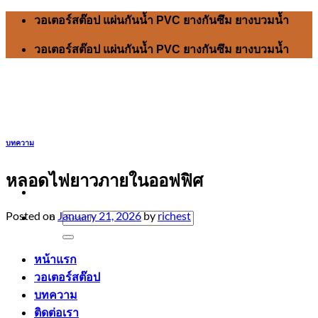
Skip
วอเตอร์สต๊อป แผ่นกันน้ำ PVC ยางกันซึม ยางบวมน้ำ
to
content
วอเตอร์สต๊อป แผ่นกันน้ำ PVC ยางกันซึม ยางบวมน้ำ
บทความ
หลอดไฟยาวภายในออฟฟิศ
Posted on
January 21, 2026
by
richest
Search
for:
หน้าแรก
วอเตอร์สต๊อป
บทความ
ติดต่อเรา