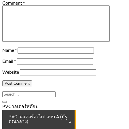
Comment
*
Name
*
Email
*
Website
PVCวอเตอร์สต๊อป
PVC วอเตอร์สต๊อป แบบ A (มีรู
ตรงกลาง)