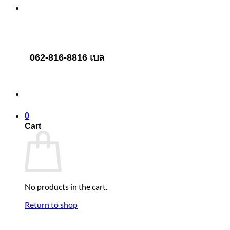
062-816-8816 เบล
0
Cart
No products in the cart.
Return to shop