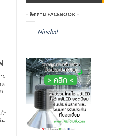
– ติดตาม FACEBOOK –
Nineled
ฟ
วาม
าน
แสบ
น้ำ
นใน