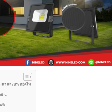
้มค่า และประหยัดไฟ
าบ้าน
แจ้ง