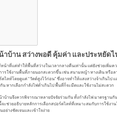
าบ้าน สว่างพอดี คุ้มค่า และประหยัดไ
ีหน้าที่แค่ทำให้พื้นที่สว่างในเวลากลางคืนเท่านั้น แต่ยังช่วยเพิ่มค
รใช้งานพื้นที่ภายนอกสะดวกขึ้น เช่น สนามหญ้า ทางเดิน หรือล
ลท์โดยดูแค่ “วัตต์สูงไว้ก่อน” ซึ่งอาจทำให้แสงสว่างจ้าเกินไป 
กัน หากเลือกกำลังไฟต่ำเกินไป พื้นที่ก็จะมืดและใช้งานไม่สะดวก
าบ้านจึงควรพิจารณาหลายปัจจัยร่วมกัน ทั้งกำลังไฟ มาตรฐานกัน
ี้จะช่วยอธิบายหลักการเลือกสปอร์ตไลท์ที่เหมาะสมกับการใช้งา
านอย่างชัดเจนและเข้าใจง่าย