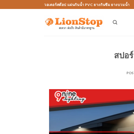
Skip
วอเตอร์สต๊อป แผ่นกันน้ำ PVC ยางกันซึม ยางบวมน้ำ
to
content
สปอร
POS