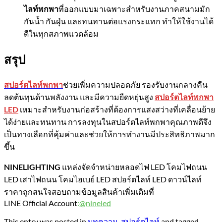
ไลท์พกพา
ที่ออกแบบมาเฉพาะสำหรับงานภาคสนามมัก
กันน้ำ กันฝุ่น และทนทานต่อแรงกระแทก ทำให้ใช้งานได้
ดีในทุกสภาพแวดล้อม
สรุป
สปอร์ตไลท์พกพา
ช่วยเพิ่มความปลอดภัย รองรับงานกลางคืน
ลดต้นทุนด้านพลังงาน และมีความยืดหยุ่นสูง
สปอร์ตไลท์พกพา
LED
เหมาะสำหรับงานก่อสร้างที่ต้องการแสงสว่างที่เคลื่อนย้าย
ได้ง่ายและทนทาน การลงทุนในสปอร์ตไลท์พกพาคุณภาพดีจึง
เป็นทางเลือกที่คุ้มค่าและช่วยให้การทำงานมีประสิทธิภาพมาก
ขึ้น
NINELIGHTING
แหล่งจัดจำหน่ายหลอดไฟ LED โคมไฟถนน
LED เสาไฟถนน โคมไฮเบย์ LED สปอร์ตไลท์ LED ดาวน์ไลท์
ราคาถูกสนใจสอบถามข้อมูลสินค้าเพิ่มเติมที่
LINE Official Account
:
@nineled
This entry was posted in
บทความ
,
สปอร์ตไลท์
and tagged