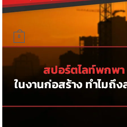
062-816-8816 เบล
0
Cart
No products in the cart.
Return to shop