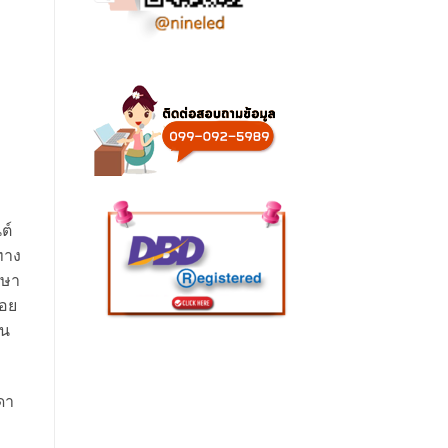
ต์
ทาง
กษา
่อย
ืน
ดา