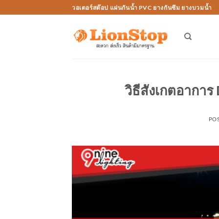
Skip
วอเตอร์สต๊อป แผ่นกันน้ำ PVC ยางกันซึม ยางบวมน้ำ
to
content
วิธีสังเกตอากา
PO