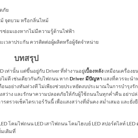
ดภัย
 จุดบวม หรือกลิ่นไหม้
การซ่อมเองหากไม่มีความรู้ด้านไฟฟ้า
วลาประกัน ควรติดต่อผู้ผลิตหรือผู้จัดจำหน่าย
บทสรุป
D เท่านั้น แต่ขึ้นอยู่กับ Driver ที่ทำงานอยู่
เบื้องหลัง
เหมือนเครื่องยน
่งไม่ดี เช่นเดียวกันกับไฟถนน หาก
Driver มีปัญหา
แสงที่ควรจะนำ
ือนอย่างทันท่วงที ไม่เพียงช่วยประหยัดงบประมาณในการบำรุงรั
สว่าง และรักษาความปลอดภัยให้กับผู้ใช้ถนนในทุกค่ำคืน อย่าปล
รตรวจเช็คไดรเวอร์วันนี้ เพื่อแสงสว่างที่มั่นคง สม่ำเสมอ และยั่งย
LED โคมไฟถนน LED เสาไฟถนน โคมไฮเบย์ LED สปอร์ตไลท์ LED 
เติมที่