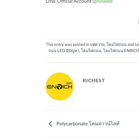
LINE Official Account
:
@nineled
This entry was posted in
บทความ
,
โคมไฟถนน
and t
ถนน LED มีปัญหา
,
โคมไฟถนน
,
โคมไฟถนน ENRIC
RICHEST
Polycarbonate โคมดาวน์ไลท์