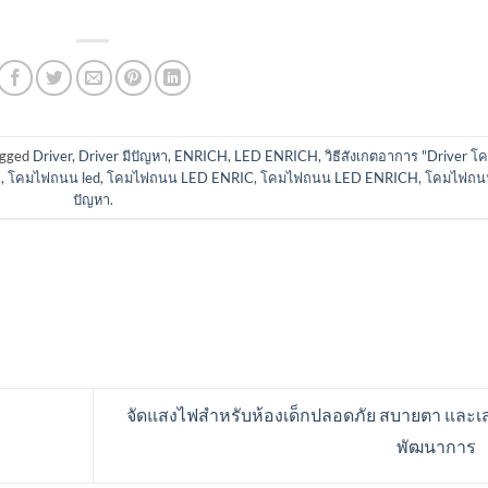
agged
Driver
,
Driver มีปัญหา
,
ENRICH
,
LED ENRICH
,
วิธีสังเกตอาการ "Driver โ
H
,
โคมไฟถนน led
,
โคมไฟถนน LED ENRIC
,
โคมไฟถนน LED ENRICH
,
โคมไฟถน
ปัญหา
.
จัดแสงไฟสำหรับห้องเด็กปลอดภัย สบายตา และเส
พัฒนาการ