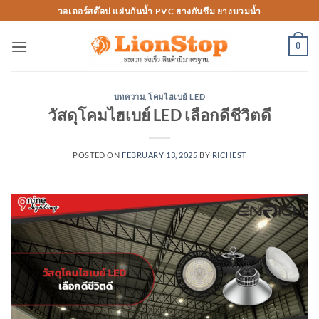
Skip
วอเตอร์สต๊อป แผ่นกันน้ำ PVC ยางกันซึม ยางบวมน้ำ
to
content
0
บทความ
,
โคมไฮเบย์ LED
วัสดุโคมไฮเบย์ LED เลือกดีชีวิตดี
POSTED ON
FEBRUARY 13, 2025
BY
RICHEST