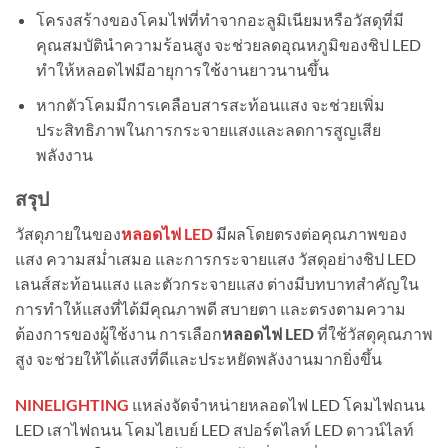
โครงสร้างของโคมไฟที่ทำจากอะลูมิเนียมหรือวัสดุที่มี
คุณสมบัตินำความร้อนสูง จะช่วยลดอุณหภูมิของชิป LED
ทำให้หลอดไฟมีอายุการใช้งานยาวนานขึ้น
หากตัวโคมมีการเคลือบสารสะท้อนแสง จะช่วยเพิ่ม
ประสิทธิภาพในการกระจายแสงและลดการสูญเสีย
พลังงาน
สรุป
วัสดุภายในของ
หลอดไฟ LED
มีผลโดยตรงต่อคุณภาพของ
แสง ความสม่ำเสมอ และการกระจายแสง วัสดุอย่างชิป LED
เลนส์สะท้อนแสง และตัวกระจายแสง ต่างมีบทบาทสำคัญใน
การทำให้แสงที่ได้มีคุณภาพดี สบายตา และตรงตามความ
ต้องการของผู้ใช้งาน การเลือก
หลอดไฟ LED
ที่ใช้วัสดุคุณภาพ
สูง จะช่วยให้ได้แสงที่ดีและประหยัดพลังงานมากยิ่งขึ้น
NINELIGHTING
แหล่งจัดจำหน่ายหลอดไฟ LED โคมไฟถนน
LED เสาไฟถนน โคมไฮเบย์ LED สปอร์ตไลท์ LED ดาวน์ไลท์