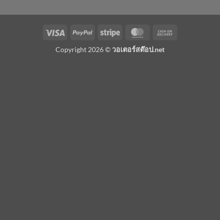
Visa
PayPal
Stripe
MasterCard
Cash
On
Copyright 2026 ©
วอเตอร์สต๊อป.net
Delivery