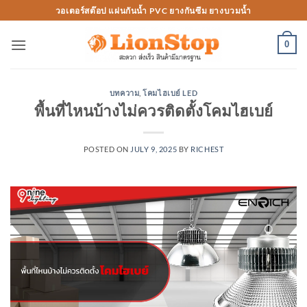
Skip
วอเตอร์สต๊อป แผ่นกันน้ำ PVC ยางกันซึม ยางบวมน้ำ
to
content
0
บทความ
,
โคมไฮเบย์ LED
พื้นที่ไหนบ้างไม่ควรติดตั้งโคมไฮเบย์
POSTED ON
JULY 9, 2025
BY
RICHEST