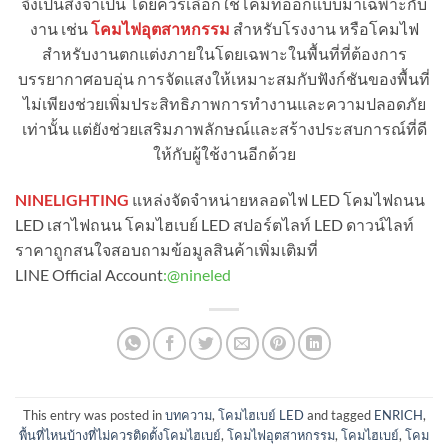
จึงเป็นสิ่งจำเป็น โดยควรเลือกใช้โคมที่ออกแบบมาเฉพาะกับ
งาน เช่น
โคมไฟอุตสาหกรรม
สำหรับโรงงาน หรือโคมไฟ
สำหรับงานตกแต่งภายในโดยเฉพาะในพื้นที่ที่ต้องการ
บรรยากาศอบอุ่น การจัดแสงให้เหมาะสมกับฟังก์ชันของพื้นที่
ไม่เพียงช่วยเพิ่มประสิทธิภาพการทำงานและความปลอดภัย
เท่านั้น แต่ยังช่วยเสริมภาพลักษณ์และสร้างประสบการณ์ที่ดี
ให้กับผู้ใช้งานอีกด้วย
NINELIGHTING
แหล่งจัดจำหน่ายหลอดไฟ LED โคมไฟถนน
LED เสาไฟถนน โคมไฮเบย์ LED สปอร์ตไลท์ LED ดาวน์ไลท์
ราคาถูกสนใจสอบถามข้อมูลสินค้าเพิ่มเติมที่
LINE Official Account
:
@nineled
This entry was posted in
บทความ
,
โคมไฮเบย์ LED
and tagged
ENRICH
,
พื้นที่ไหนบ้างที่ไม่ควรติดตั้งโคมไฮเบย์
,
โคมไฟอุตสาหกรรม
,
โคมไฮเบย์
,
โคม