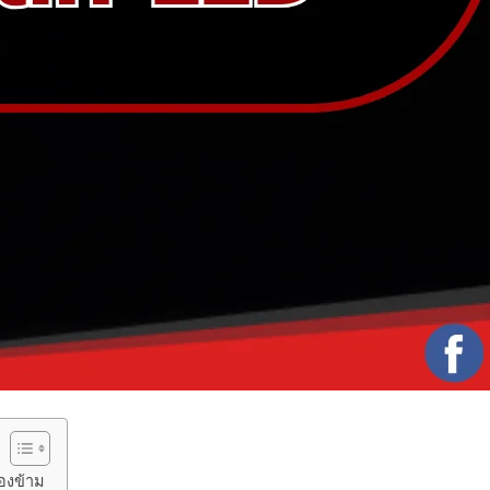
องข้าม