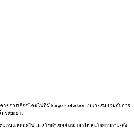
 การเลือกโคมไฟที่มี Surge Protection เหมาะสม ร่วมกับการ
่าในระยะยาว
บย์ โคมถนน หลอดไฟ LED โซล่าเซลล์ และเสาไฟ สนใจสอบถาม-สั่ง