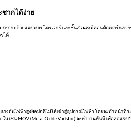
ชากได้ง่าย
ะกอบด้วยแผงวงจร ไดรเวอร์ และชิ้นส่วนเซมิคอนดักเตอร์หลายชนิด ช
วรได้
ัดแรงดันไฟฟ้าสูงผิดปกติไม่ให้เข้าสู่อุปกรณ์ไฟฟ้า โดยจะทำหน้าท
 เช่น MOV (Metal Oxide Varistor) จะทำงานทันที เพื่อลดแรงดัน