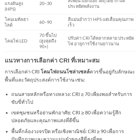
สีเพี้ยน แยกแยะวัตถุได้ยาก แต่
แรงดันสูง
20–30
ประหยัดพลังงาน
(HPS)
โคมเมทัลฮา
สีแม่นยำกว่า HPS แต่เสื่อมคุณภาพ
60–90
ไลด์
เร็ว
70 ขึ้นไป
ปรับค่า CRI ได้หลากหลาย ประหยัด
โคมไฟ LED
(สูงสุดถึง
ไฟ อายุการใช้งานยาวนาน
90+)
แนวทางการเลือกค่า CRI ที่เหมาะสม
การเลือกค่า CRI
ควรขึ้นอยู่กับลักษณะ
โคมไฟถนนโซล่าเซลล์
พื้นที่และวัตถุประสงค์การใช้งาน เช่น:
ถนนสายหลักหรือทางหลวง: CRI ≥ 70 เพียงพอสำหรับการ
ขับขี่ทั่วไป
เขตชุมชนหรือย่านพักอาศัย: CRI ≥ 80 เพื่อความรู้สึก
ปลอดภัยและคุณภาพแสงที่ดีขึ้น
พื้นที่กล้องวงจรปิด หรือเชิงพาณิชย์: CRI ≥ 90 เพื่อการ
บันทึกภาพและความแม่นยำของสีที่สูงที่สุด