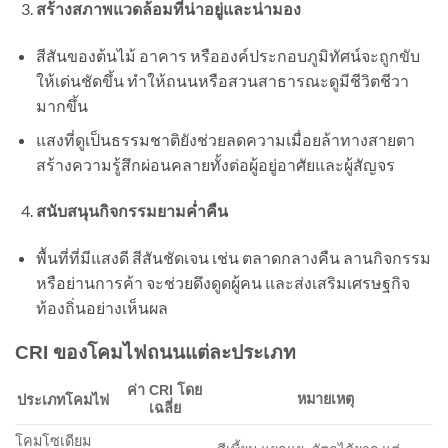
สร้างสภาพแวดล้อมที่น่าอยู่และน่ามอง
สีสันของต้นไม้ อาคาร หรือองค์ประกอบภูมิทัศน์จะถูกขับ
ให้เด่นชัดขึ้น ทำให้ถนนหรือสวนสาธารณะดูมีชีวิตชีวา
มากขึ้น
แสงที่ดูเป็นธรรมชาติยังช่วยลดความเมื่อยล้าทางสายตา
สร้างความรู้สึกผ่อนคลายทั้งต่อผู้อยู่อาศัยและผู้สัญจร
สนับสนุนกิจกรรมยามค่ำคืน
พื้นที่ที่มีแสงดี สีสันชัดเจน เช่น ตลาดกลางคืน ลานกิจกรรม
หรือย่านการค้า จะช่วยดึงดูดผู้คน และส่งเสริมเศรษฐกิจ
ท้องถิ่นอย่างเห็นผล
CRI ของโคมไฟถนนแต่ละประเภท
ค่า CRI โดย
หมายเหตุ
ประเภทโคมไฟ
เฉลี่ย
โคมโซเดียม