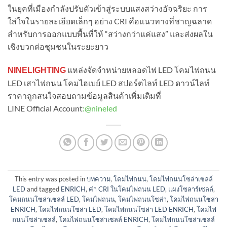
ในยุคที่เมืองกำลังปรับตัวเข้าสู่ระบบแสงสว่างอัจฉริยะ การ
ใส่ใจในรายละเอียดเล็กๆ อย่าง CRI คือแนวทางที่ชาญฉลาด
สำหรับการออกแบบพื้นที่ให้ “สว่างกว่าแค่แสง” และส่งผลใน
เชิงบวกต่อชุมชนในระยะยาว
แหล่งจัดจำหน่ายหลอดไฟ LED โคมไฟถนน
NINELIGHTING
LED เสาไฟถนน โคมไฮเบย์ LED สปอร์ตไลท์ LED ดาวน์ไลท์
ราคาถูกสนใจสอบถามข้อมูลสินค้าเพิ่มเติมที่
LINE Official Account
:
@nineled
This entry was posted in
บทความ
,
โคมไฟถนน
,
โคมไฟถนนโซล่าเซลล์
LED
and tagged
ENRICH
,
ค่า CRI ในโคมไฟถนน LED
,
แผงโซลาร์เซลล์
,
โคมถนนโซล่าเซลล์ LED
,
โคมไฟถนน
,
โคมไฟถนนโซล่า
,
โคมไฟถนนโซล่า
ENRICH
,
โคมไฟถนนโซล่า LED
,
โคมไฟถนนโซล่า LED ENRICH
,
โคมไฟ
ถนนโซล่าเซลล์
,
โคมไฟถนนโซล่าเซลล์ ENRICH
,
โคมไฟถนนโซล่าเซลล์