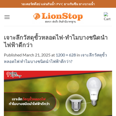
Skip
วอเตอร์สต๊อป แผ่นกันน้ำ PVC ยางกันซึม ยางบวมน้ำ
to
content
เจาะลึกวัสดุขั้วหลอดไฟ-ทำไมบางชนิดนำ
ไฟฟ้าดีกว่า
Published
March 21, 2025
at
1200 × 628
in
เจาะลึกวัสดุขั้ว
หลอดไฟ ทำไมบางชนิดนำไฟฟ้าดีกว่า?