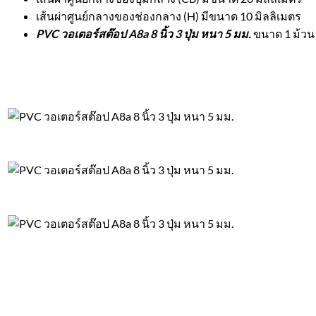
เส้นผ่าศูนย์กลางของช่องกลาง (H) มีขนาด 10 มิลลิเมตร
PVC วอเตอร์สต๊อป A8a 8 นิ้ว 3 ปุ่ม หนา 5 มม.
ขนาด 1 ม้วน