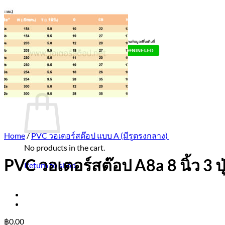
บทความ
ติดต่อเรา
062-816-8816 เบล
0
Cart
Home
/
PVC วอเตอร์สต๊อป แบบ A (มีรูตรงกลาง)
No products in the cart.
PVC วอเตอร์สต๊อป A8a 8 นิ้ว 3 ป
Return to shop
฿
0.00