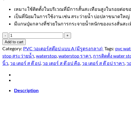
เหมาะใช้ติดตั้งในบริเวณที่มีการสั้นสะเทือนสูงในรอยต่อ
เป็นที่นิยมในการใช้งาน เช่น สระว่ายน้ำ บ่อปลาขนาดใหญ่ 
มีแกนปุ่มกลางที่ช่วยในการกระจายน้ำหนักของแรงสั่นสะเ
PVC
วอ
Add to cart
เต
Category:
PVC วอเตอร์สต๊อป แบบ A (มีรูตรงกลาง)
Tags:
pvc wat
อร์สต๊อป
stop สระว่ายน้ำ
,
waterstop
,
waterstop ราคา
,
การติดตั้ง water st
A8a
นิ้ว
,
วอ เตอร์ ส ต๊ อป
,
วอ เตอร์ ส ต๊ อป คือ
,
วอ เตอร์ ส ต๊ อป ราคา
,
วอ
8
นิ้ว
3
ปุ่ม
Description
หนา
5
มม.
quantity