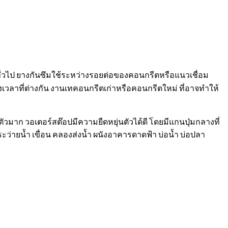
ั่วไป ยางกันซึมใช้ระหว่างรอยต่อของคอนกรีตหรือแนวเชื่อม
วงเวลาที่ต่างกัน งานเทคอนกรีตเก่าหรือคอนกรีตใหม่ ที่อาจทำให้
ัวมาก วอเตอร์สต๊อปมีความยืดหยุ่นตัวได้ดี โดยมีแกนปุ่มกลางที่
ะว่ายน้ำ เขื่อน คลองส่งน้ำ ผนังอาคารดาดฟ้า บ่อน้ำ บ่อปลา