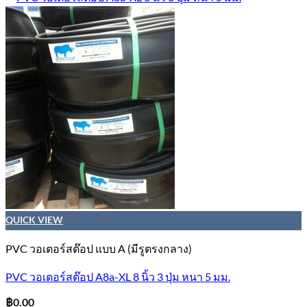
QUICK VIEW
PVC วอเตอร์สต๊อป แบบ A (มีรูตรงกลาง)
PVC วอเตอร์สต๊อป A8a-XL 8 นิ้ว 3 ปุ่ม หนา 5 มม.
฿
0.00