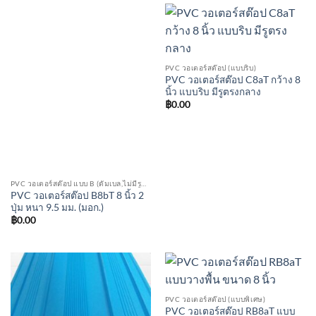
PVC วอเตอร์สต๊อป (แบบริบ)
PVC วอเตอร์สต๊อป C8aT กว้าง 8
นิ้ว แบบริบ มีรูตรงกลาง
฿
0.00
PVC วอเตอร์สต๊อป แบบ B (ดัมเบล,ไม่มีรูตรงกลาง)
PVC วอเตอร์สต๊อป B8bT 8 นิ้ว 2
ปุ่ม หนา 9.5 มม. (มอก.)
฿
0.00
PVC วอเตอร์สต๊อป (แบบพิเศษ)
PVC วอเตอร์สต๊อป RB8aT แบบ