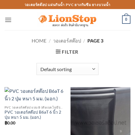
Skip
วอเตอร์สต๊อป แผ่นกันน้ำ PVC ยางกันซึม ยางบวมน้ำ
to
content
0
HOME
/
วอเตอร์สต๊อป
/
PAGE 3
FILTER
PVC วอเตอร์สต๊อป แบบ B (ดัมเบล,ไม่มีรูตรงกลาง)
PVC วอเตอร์สต๊อป B6aT 6 นิ้ว 2
ปุ่ม หนา 5 มม. (มอก.)
฿
0.00